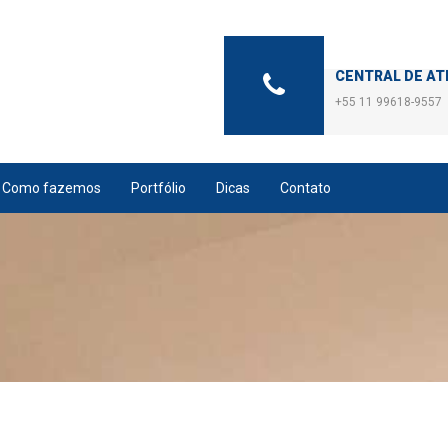
CENTRAL DE A
+55 11 99618-9557
Como fazemos
Portfólio
Dicas
Contato