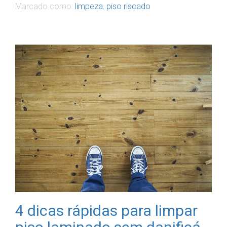
Marcado como:
limpeza
,
piso riscado
4 dicas rápidas para limpar