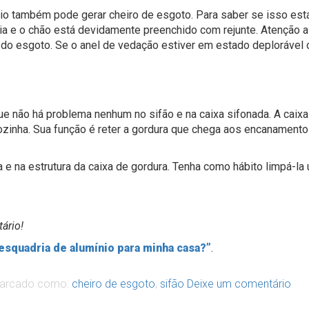
io também pode gerar cheiro de esgoto. Para saber se isso est
cia e o chão está devidamente preenchido com rejunte. Atenção a
ão do esgoto. Se o anel de vedação estiver em estado deplorável 
e não há problema nenhum no sifão e na caixa sifonada. A caixa
ozinha. Sua função é reter a gordura que chega aos encanamento
e na estrutura da caixa de gordura. Tenha como hábito limpá-la
ário!
squadria de alumínio para minha casa?”
.
arcado como:
cheiro de esgoto
,
sifão
Deixe um comentário