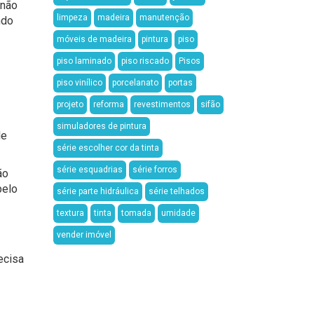
 não
limpeza
madeira
manutenção
ndo
móveis de madeira
pintura
piso
piso laminado
piso riscado
Pisos
piso vinílico
porcelanato
portas
projeto
reforma
revestimentos
sifão
simuladores de pintura
de
série escolher cor da tinta
série esquadrias
série forros
ão
pelo
série parte hidráulica
série telhados
textura
tinta
tomada
umidade
vender imóvel
ecisa