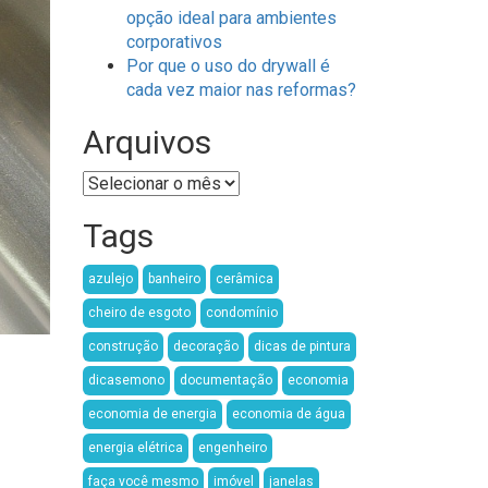
opção ideal para ambientes
corporativos
Por que o uso do drywall é
cada vez maior nas reformas?
Arquivos
Arquivos
Tags
azulejo
banheiro
cerâmica
cheiro de esgoto
condomínio
construção
decoração
dicas de pintura
dicasemono
documentação
economia
economia de energia
economia de água
energia elétrica
engenheiro
faça você mesmo
imóvel
janelas