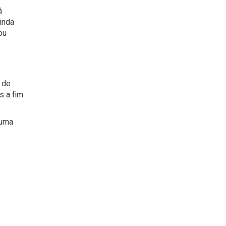
á
inda
ou
 de
s a fim
 uma