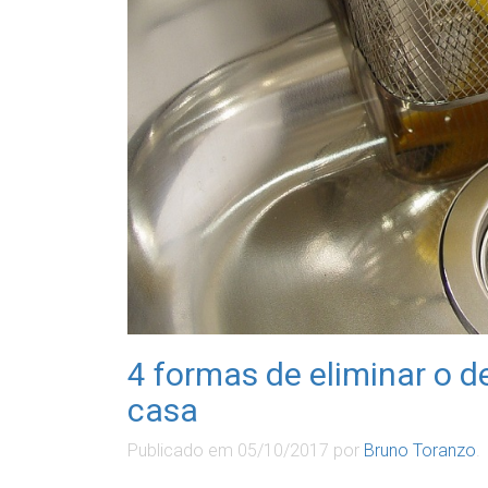
4 formas de eliminar o 
casa
Publicado em
05/10/2017
por
Bruno Toranzo
.