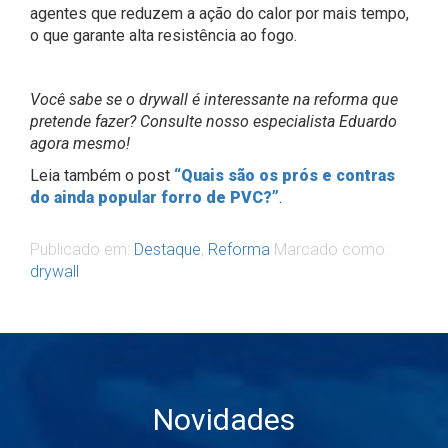
agentes que reduzem a ação do calor por mais tempo,
o que garante alta resistência ao fogo.
Você sabe se o drywall é interessante na reforma que
pretende fazer? Consulte nosso especialista Eduardo
agora mesmo!
Leia também o post
“Quais são os prós e contras
do ainda popular forro de PVC?”
.
Publicado em:
Destaque
,
Reforma
Marcado como:
drywall
Novidades