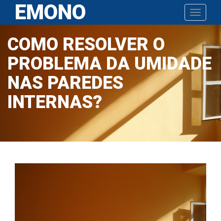
EMONO
Pular
Toggle n
para
o
COMO RESOLVER O
conteúdo
PROBLEMA DA UMIDADE
NAS PAREDES
INTERNAS?