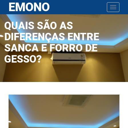
EMONO
Pular
Toggle n
para
o
QUAIS SÃO AS
conteúdo
DIFERENÇAS ENTRE
SANCA E FORRO DE
GESSO?