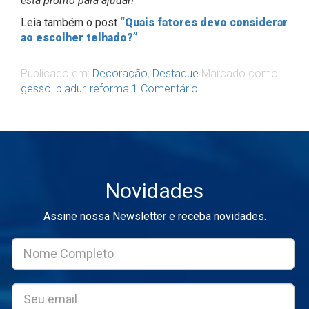
está pronto para ajudar!
Leia também o post
“Quais fatores devo considerar
ao escolher telhado?”
.
Publicado em:
Decoração
,
Destaque
Marcado como:
gesso
,
pladur
,
reforma
1 Comentário
Novidades
Assine nossa Newsletter e receba novidades.