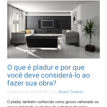
O que é pladur e por que
você deve considerá-lo ao
fazer sua obra?
Publicado em
09/08/2017
por
Bruno Toranzo
.
O pladur, também conhecido como gesso cartonado ou